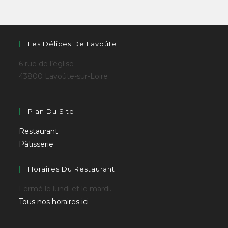
Les Délices De Lavoûte
6 rue de l’église
43800 Lavoûte-sur-Loire
Plan Du Site
Restaurant
Pâtisserie
Horaires Du Restaurant
Fermé le lundi et le mardi.
Tous nos horaires ici