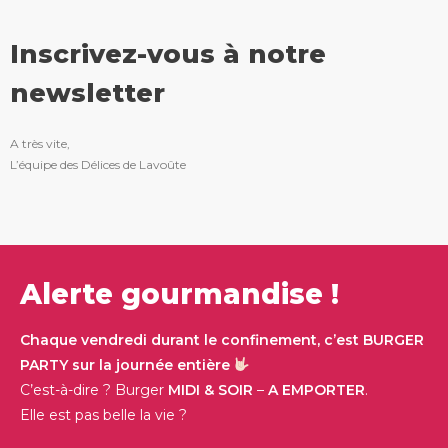
Inscrivez-vous à notre
newsletter
A très vite,
L’équipe des Délices de Lavoûte
Alerte gourmandise !
Chaque vendredi durant le confinement, c’est BURGER
PARTY sur la journée entière
C’est-à-dire ?
Burger
MIDI & SOIR
–
A EMPORTER
.
Elle est pas belle la vie ?